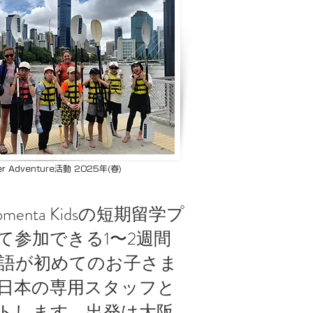
er Adventure活動 2025年(春)
ta Kidsの短期留学プ
て参加できる1〜2週間
語が初めてのお子さま
日本の専用スタッフと
トします。出発は大阪