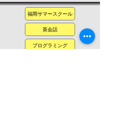
福岡サマースクール
英会話
プログラミング
春休みキャンプ
冬休みキャンプ
福岡
大阪
長崎
​東京
© 2026 by Momenta Kids Japan
​熊本
標準旅行業約款はこちら