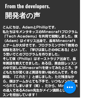
From the developers.
開発者の声
こんにちは、AdamとPhillipです。
私たちはモメンタキッズのMinecraftプログラム
「Tech Academy」を共同で開発しました。
僕
（Adam）はイギリス出身で、長年Minecraft
とゲームが大好きです。プログラミングやIT教育の
経験を活かして、「学びは楽しさの中にある」とい
う思いでこのプログラムを作りました。
そして僕（Phillip）はオーストラリア出身で、長
年英語を教えてきました。ある日、英会話レッスン
の中で試しにMinecraftを使ってみたところ、子
どもたちが驚くほど英語を使い始めたんです。その
瞬間、「これだ！」と感じました。
ただ残念なが
ら、僕はゲームがとても下手で、いつもゾンビに食
べられてしまいます（笑）。だから、Minecraft
の達人であるAdam先生がメイン講師としてレッ
スンを担当しています！
ぜひ一度、遊びに来てください。
みなさんにお会いできるのを楽しみにしています！