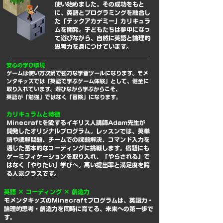
使い始めました。その成功をもと
に、英語とプログラミングを融合し
た「テックアカデミー」カリキュラ
ムを開発。子どもたちは夢中になっ
て遊びながら、自然に英語と論理的
思考力を身につけています。
安心の学び環境
ゲームは使い方次第で強力な学習ツールになります。モメ
ンタキッズでは「英語で学ぶゲーム体験」として、健全に
取り入れています。遊びながら学ぶからこそ、
英語が「勉強」ではなく「冒険」になります。
カリキュラムと特徴
Minecraftを愛するイギリス人講師Adam先生が
開発したオリジナルプログラム。レッスンでは、英単
語や読解問題、チームでの課題解決、コマンド入力を
通じた基本的なコーディングに挑戦します。宿題にも
ゲーミフィケーションを取り入れ、「やらされる」で
はなく「やりたい」学びへ。高い提出率と満足度を誇
る人気クラスです。
英語 × コーディング × 創造力
モメンタキッズのMinecraftプログラムは、英語力・
論理的思考・創造力を同時に育てる、未来への第一歩で
す。