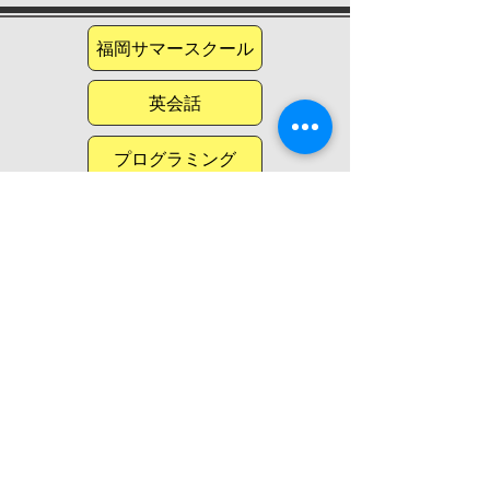
福岡サマースクール
英会話
プログラミング
春休みキャンプ
冬休みキャンプ
福岡
大阪
長崎
​東京
© 2026 by Momenta Kids Japan
​熊本
標準旅行業約款はこちら