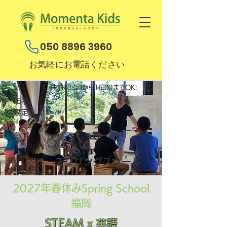
050 8896 3960
お気軽にお電話ください
​午前10:00から16:00までOK!
15名
​限定
​スプリングスクール
2027年春休みSpring School
福岡
STEAM x 英語