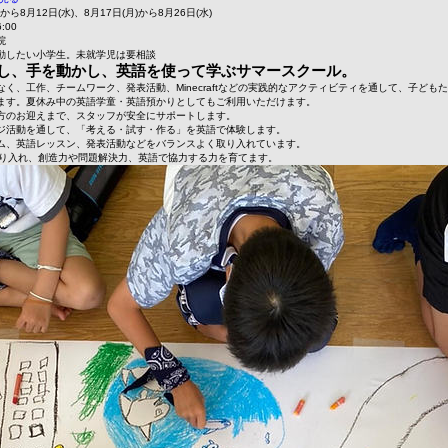
)から8月12日(水)、8月17日(月)から8月26日(水)
:00
院
動したい小学生。未就学児は要相談
し、手を動かし、英語を使って学ぶサマースクール。
く、工作、チームワーク、発表活動、Minecraftなどの実践的なアクティビティを通して、子ども
ます。夏休み中の英語学童・英語預かりとしてもご利用いただけます。
方のお迎えまで、スタッフが安全にサポートします。
ジ活動を通して、「考える・試す・作る」を英語で体験します。
ム、英語レッスン、発表活動などをバランスよく取り入れています。
要素も取り入れ、創造力や問題解決力、英語で協力する力を育てます。