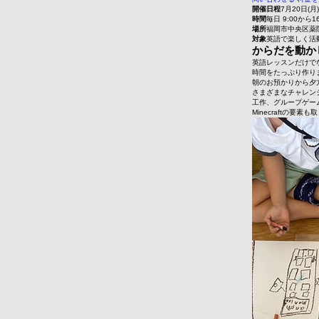
開催日程
7月20日(月
時間
毎日 9:00から16
場所
福岡市中央区薬
対象
英語で楽しく活
からだを動か
英語レッスンだけでな
時間をたっぷり作り
朝のお預かりから夕
さまざまなチャレン
工作、グループゲー
Minecraftの