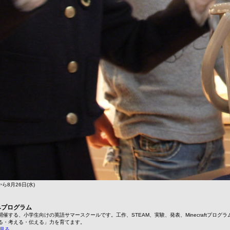
から8月26日(水)
みプログラム
催する、小学生向けの英語サマースクールです。工作、STEAM、実験、発表、Minecraftプログ
る・考える・伝える」力を育てます。
見る