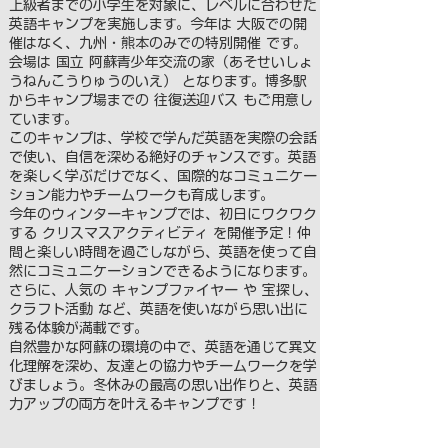
上級者までの小学生を対象に、レベルに合わせた
英語キャンプを実施します。今年は 大阪での開
催はなく、九州・熊本のみでの特別開催 です。
会場は 国立 阿蘇青少年交流の家（あそせいしょ
うねんこうりゅうのいえ） となります。博多駅
からキャンプ場までの 往復送迎バス もご用意し
ています。
このキャンプは、学校で学んだ英語を実際の会話
で使い、自信を深める絶好のチャンスです。英語
を楽しく学ぶだけでなく、国際的なコミュニケー
ション能力やチームワークも育成します。
今年のウィンターキャンプでは、初日にワクワク
する クリスマスアクティビティ を開催予定！仲
間と楽しい時間を過ごしながら、英語を使って自
然にコミュニケーションできるようになります。
さらに、人気の キャンプファイヤー や 宝探し、
クラフト活動 など、英語を使いながら思い出に
残る体験が満載です。
自然豊かな阿蘇の環境の中で、英語を通じて異文
化理解を深め、友達との協力やチームワークを学
びましょう。冬休みの最高の思い出作りと、英語
力アップの両方を叶えるキャンプです！