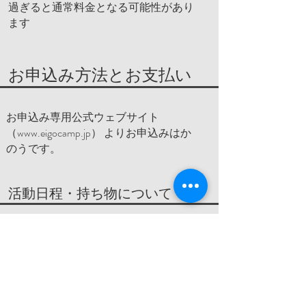
過ぎると通常料金となる可能性があり
ます
お申込み方法とお支払い
お申込み専用公式ウェブサイト
（
www.eigocamp.jp
） よりお申込みはか
のうです。
活動日程・持ち物について
キャンプの約1か月前に、詳細スケジュ
ール と 持ち物リスト をご登録のメー
ルアドレスへお送りします。持ち物は
活動内容に合わせて準備してくださ